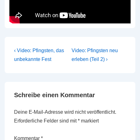
Beitragsnavigation
Vorheriger
Nächster
‹ Video: Pfingsten, das
Video: Pfingsten neu
Beitrag
Beitrag
unbekannte Fest
erleben (Teil 2) ›
ist
ist
Schreibe einen Kommentar
Deine E-Mail-Adresse wird nicht veröffentlicht.
Erforderliche Felder sind mit
*
markiert
Kommentar
*