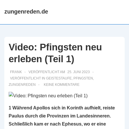
↓
Hauptn
zungenreden.de
Zum
ME
Inhalt
Video: Pfingsten neu
erleben (Teil 1)
FRANK
VERÖFFENTLICHT AM
25. JUNI 2023
VERÖFFENTLICHT IN
GEISTESTAUFE
,
PFINGSTEN
,
ZUNGENREDEN
KEINE KOMMENTARE
1 Während Apollos sich in Korinth aufhielt, reiste
Paulus durch die Provinzen im Landesinneren.
Schließlich kam er nach Ephesus, wo er eine