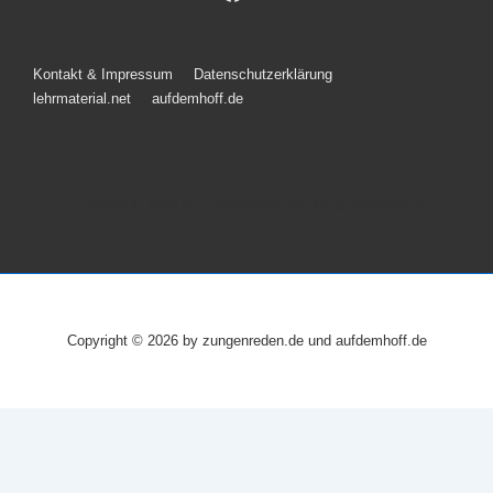
Footer-
Kontakt & Impressum
Datenschutzerklärung
lehrmaterial.net
aufdemhoff.de
Menü
Copyright © 2026
by zungenreden.de und aufdemhoff.de
Copyright © 2026
by zungenreden.de und aufdemhoff.de