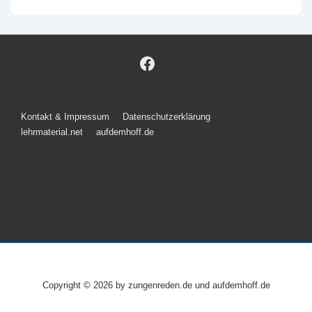
Footer-
Kontakt & Impressum
Datenschutzerklärung
lehrmaterial.net
aufdemhoff.de
Menü
Copyright © 2026
by zungenreden.de und aufdemhoff.de
Copyright © 2026
by zungenreden.de und aufdemhoff.de